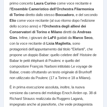
primo concerto
Laura Curino
come voce recitante e
l
'Ensemble Cameristico dell’Orchestra Filarmonica
di Torino
diretto dallo stesso
Boccadoro
, e del secondo
Elio
come voce recitante (al suo ritorno dopo l'edizione
dello scorso anno) e l
'Orchestra degli allievi dei
Conservatori di Torino e Milano
diretti da
Andreas
Gies
. Infine, i giovani de
LaFil
guidati da
Marco Seco
,
con la voce recitante di
Licia Maglietta
, sono
protagonisti dell'appuntamento dal titolo “Elefanti”, che
propone un doppio Babar: quello celebre dell' Histoire de
Babar le petit éléphant di Poulenc e quello del
compositore François Narboni intitolato Le voyage de
Babar, creato sfruttando un testo originale di Brunhoff
non utilizzato da Poulenc (17 a Torino e 18 a Milano).
È in prima esecuzione assoluta, inoltre, la nuova
versione da camera del melologo Enoch Arden op. 38 di
Richard Strauss realizzata da Ruggero Laganà,
impegnato anche al pianoforte, che vede protagonista