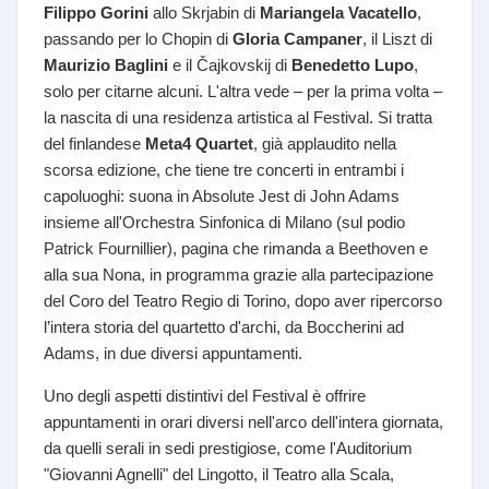
Filippo Gorini
allo Skrjabin di
Mariangela Vacatello
,
passando per lo Chopin di
Gloria Campaner
, il Liszt di
Maurizio Baglini
e il Čajkovskij di
Benedetto Lupo
,
solo per citarne alcuni. L'altra vede – per la prima volta –
la nascita di una residenza artistica al Festival. Si tratta
del finlandese
Meta4 Quartet
, già applaudito nella
scorsa edizione, che tiene tre concerti in entrambi i
capoluoghi: suona in Absolute Jest di John Adams
insieme all'Orchestra Sinfonica di Milano (sul podio
Patrick Fournillier), pagina che rimanda a Beethoven e
alla sua Nona, in programma grazie alla partecipazione
del Coro del Teatro Regio di Torino, dopo aver ripercorso
l’intera storia del quartetto d'archi, da Boccherini ad
Adams, in due diversi appuntamenti.
Uno degli aspetti distintivi del Festival è offrire
appuntamenti in orari diversi nell'arco dell'intera giornata,
da quelli serali in sedi prestigiose, come l'Auditorium
"Giovanni Agnelli" del Lingotto, il Teatro alla Scala,