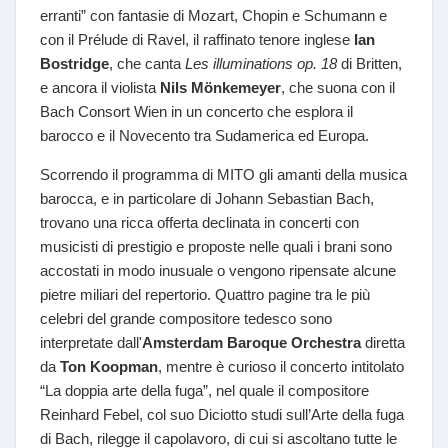
erranti” con fantasie di Mozart, Chopin e Schumann e
con il Prélude di Ravel, il raffinato tenore inglese
Ian
Bostridge
, che canta
Les illuminations op. 18
di Britten,
e ancora il violista
Nils Mönkemeyer
, che suona con il
Bach Consort Wien in un concerto che esplora il
barocco e il Novecento tra Sudamerica ed Europa.
Scorrendo il programma di MITO gli amanti della musica
barocca, e in particolare di Johann Sebastian Bach,
trovano una ricca offerta declinata in concerti con
musicisti di prestigio e proposte nelle quali i brani sono
accostati in modo inusuale o vengono ripensate alcune
pietre miliari del repertorio. Quattro pagine tra le più
celebri del grande compositore tedesco sono
interpretate dall'
Amsterdam Baroque Orchestra
diretta
da
Ton Koopman
, mentre è curioso il concerto intitolato
“La doppia arte della fuga”, nel quale il compositore
Reinhard Febel, col suo Diciotto studi sull’Arte della fuga
di Bach, rilegge il capolavoro, di cui si ascoltano tutte le