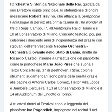
l'
Orchestra Sinfonica Nazionale della Rai
, guidata dal
suo Direttore ospite principale, lo statunitense di origini
messicane
Robert Trevino
, che affianca la
Symphonie
Fantastique
di Berlioz alla prima italiana di
The wonder of
life
di Régis Campo, il 9 all'Auditorium Rai di Torino e il
10 al Conservatorio di Milano. Concerto festoso, poi, per
celebrare i duecento anni di indipendenza del Brasile con
i giovani dell'effervescente
Neojiba Orchestra -
Orchestra Giovanile dello Stato di Bahia
, diretta da
Ricardo Castro
, insieme a un'istituzione del pianoforte
come la portoghese
Maria João Pires
che suona il
Terzo Concerto op. 37 di Beethoven. Ritmi, colori e
strumenti sudamericani sono parte della serata grazie
alle pagine di Antônio Carlos Gomez, Heitor Villa Lobos
e Jamberê Cerqueira, il 13 al Conservatorio di Milano e il
14 all'Auditorium del Lingotto di Torino.
Altri attesi ritorni al Festival sono la leggenda del
pianoforte
Ivo Pogorelich
, impegnato nel recital “Luci