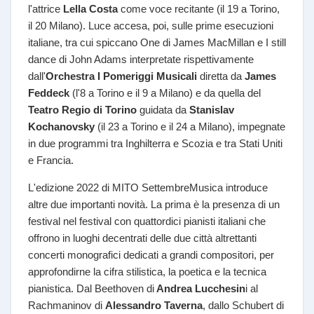
l'attrice
Lella Costa
come voce recitante (il 19 a Torino,
il 20 Milano). Luce accesa, poi, sulle prime esecuzioni
italiane, tra cui spiccano One di James MacMillan e I still
dance di John Adams interpretate rispettivamente
dall'
Orchestra I Pomeriggi Musicali
diretta da
James
Feddeck
(l'8 a Torino e il 9 a Milano) e da quella del
Teatro Regio di Torino
guidata da
Stanislav
Kochanovsky
(il 23 a Torino e il 24 a Milano), impegnate
in due programmi tra Inghilterra e Scozia e tra Stati Uniti
e Francia.
L'edizione 2022 di MITO SettembreMusica introduce
altre due importanti novità. La prima è la presenza di un
festival nel festival con quattordici pianisti italiani che
offrono in luoghi decentrati delle due città altrettanti
concerti monografici dedicati a grandi compositori, per
approfondirne la cifra stilistica, la poetica e la tecnica
pianistica. Dal Beethoven di
Andrea Lucchesin
i al
Rachmaninov di
Alessandro Taverna
, dallo Schubert di