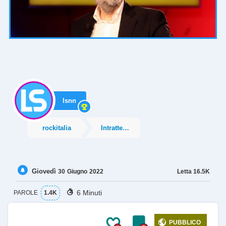
lsnn
rockitalia
Intrattenimento
Giovedì
Letta
16.5K
30
Giugno
2022
6 Minuti
PAROLE
1.4K
PUBBLICO