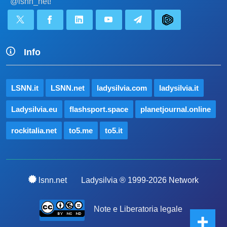
@lsnn_net!
Info
LSNN.it
LSNN.net
ladysilvia.com
ladysilvia.it
Ladysilvia.eu
flashsport.space
planetjournal.online
rockitalia.net
to5.me
to5.it
lsnn.net
Ladysilvia ® 1999-2026 Network
Note e Liberatoria legale