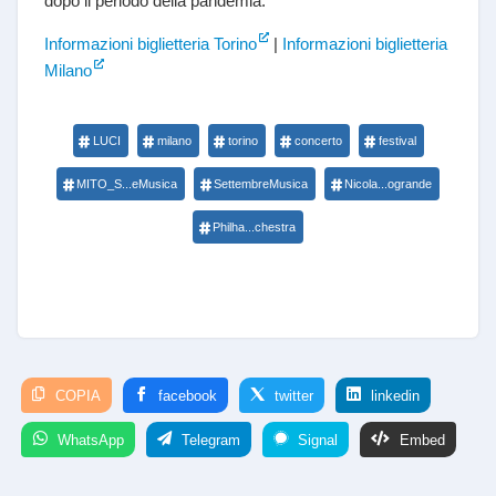
dopo il periodo della pandemia.
Informazioni biglietteria Torino
|
Informazioni biglietteria
Milano
LUCI
milano
torino
concerto
festival
MITO_S...eMusica
SettembreMusica
Nicola...ogrande
Philha...chestra
COPIA
facebook
twitter
linkedin
WhatsApp
Telegram
Signal
Embed