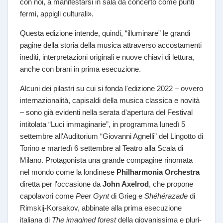
con noi, a manifestarsi in sala da concerto come punti
fermi, appigli culturali».
Questa edizione intende, quindi, “illuminare” le grandi
pagine della storia della musica attraverso accostamenti
inediti, interpretazioni originali e nuove chiavi di lettura,
anche con brani in prima esecuzione.
Alcuni dei pilastri su cui si fonda l'edizione 2022 – ovvero
internazionalità, capisaldi della musica classica e novità
– sono già evidenti nella serata d'apertura del Festival
intitolata “Luci immaginarie”, in programma lunedì 5
settembre all'Auditorium “Giovanni Agnelli” del Lingotto di
Torino e martedì 6 settembre al Teatro alla Scala di
Milano. Protagonista una grande compagine rinomata
nel mondo come la londinese
Philharmonia Orchestra
diretta per l'occasione da
John Axelrod
, che propone
capolavori come
Peer Gynt
di Grieg e
Shéhérazade
di
Rimskij-Korsakov, abbinate alla prima esecuzione
italiana di
The imagined forest
della giovanissima e pluri-