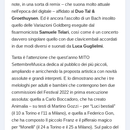
note, in una sorta di remix – che suona molto attuale
nell'epoca del digitale – affidato al
Duo Tal &
Groethuysen
. Ed è ancora l'ascolto di un Bach insolito
quello delle Variazioni Goldberg eseguite dal
fisarmonicista
Samuele Telari
, così come è un concerto
davvero singolare quello con due clavicembali accordati
in due modi diversi e suonati da
Luca Guglielmi
.
Tanta è l'attenzione che quest'anno MITO
SettembreMusica dedica al pubblico dei più piccoli,
ampliando e arricchendo la proposta artistica con novità
assolute e grandi interpreti. E lo dimostrano anche i tre
melologhi per adulti e bambini che contengono ben due
commissioni del Festival 2022 in prima esecuzione
assoluta: quella a Carlo Boccadoro, che ha creato
Animalia – su testi di Martino Gozzi – per “Luci bestiali”
(il 10 a Torino e l'11 a Milano), e quella a Federico Gon,
che ha composto Il piccolo Franz e il pifferaio magico
per “Monelli” (il 24 a Torino e il 25 a Milano). Sul palco del