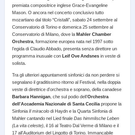
premiata compositrice inglese Grace-Evangeline
Mason. O ancora nel concerto conclusivo tutto
mozartiano dal titolo “Cristalli”, sabato 24 settembre al
Conservatorio di Torino e domenica 25 settembre al
Conservatorio di Milano, dove la
Mahler Chamber
Orchestra
, formazione europea nata nel 1997 sotto
l’egida di Claudio Abbado, presenta senza direttore un
programma inusuale con
Leif Ove Andsnes
in veste di
solista.
Tra gli ulteriori appuntamenti sinfonici da non perdere si
segnalano il graditissimo ritorno al Festival, nella doppia
veste di direttrice d'orchestra e soprano, della canadese
Barbara Hannigan
, che sul podio dell'
Orchestra
dell'Accademia Nazionale di Santa Cecilia
propone la
Sinfonia
Il miracolo
di Haydn e la Quarta Sinfonia di
Mahler cantando nel Lied finale
Das himmlische Leben
(La vita celeste)
, il 16 al Teatro Dal Verme di Milano e il
17 all'Auditorium del Lingotto di Torino. Immancabile