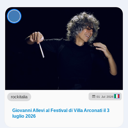
rockitalia
01
Jul
2026
Giovanni Allevi al Festival di Villa Arconati il 3
luglio 2026