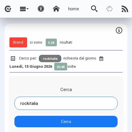
home
Brand
ci sono
risultati
5.2K
Cerco per:
richiesta dal giorno
rockitalia
Lunedì, 15 Giugno 2026
volte
20.4K
Cerca
Cerca