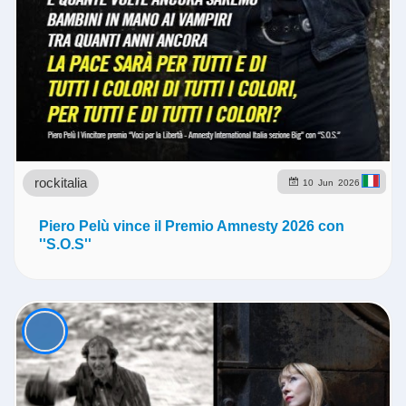
rockitalia
10
Jun
2026
Piero Pelù vince il Premio Amnesty 2026 con
''S.O.S''