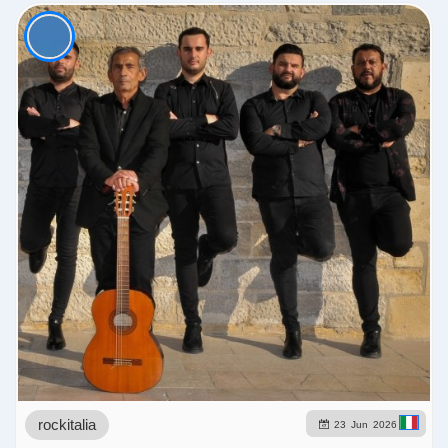
rockitalia
23
Jun
2026