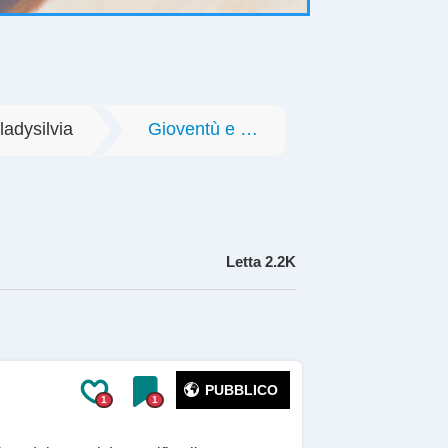
ladysilvia
Gioventù e Società
Letta
2.2K
PUBBLICO
1
1