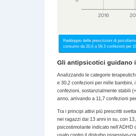
Raddoppio delle prescrizioni di psicofar
consumo da 20,6 a 59,3 confezioni per 1
Gli antipsicotici guidano
Analizzando le categorie terapeutich
e 30,2 confezioni per mille bambini, 
confezioni, sostanzialmente stabili 
anno, arrivando a 11,7 confezioni per
Tra i principi attivi più prescritti sve
nei ragazzi dai 13 anni in su, con 13
psicostimolante indicato nell'ADHD da
usato contro il disturbo ossessivo-co