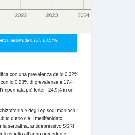
valenza passata da 0,26% a 0,57%,
sifica con una prevalenza dello 0,32%
i con lo 0,23% di prevalenza e 17,4
l'impennata più forte: +24,9% in un
a schizofrenia e degli episodi maniacali
to dietro c'è il metilfenidato,
r la sertralina, antidepressivo SSRI
nti rispetto all'anno precedente.