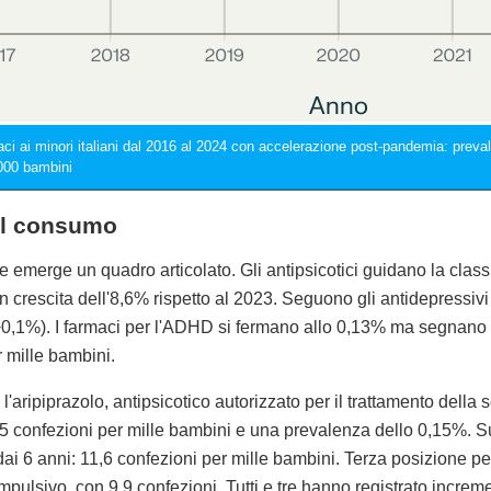
maci ai minori italiani dal 2016 al 2024 con accelerazione post-pandemia: pre
000 bambini
 il consumo
e emerge un quadro articolato. Gli antipsicotici guidano la clas
in crescita dell'8,6% rispetto al 2023. Seguono gli antidepressiv
(+0,1%). I farmaci per l'ADHD si fermano allo 0,13% ma segnano 
 mille bambini.
tta l'aripiprazolo, antipsicotico autorizzato per il trattamento dell
,5 confezioni per mille bambini e una prevalenza dello 0,15%. Subi
i 6 anni: 11,6 confezioni per mille bambini. Terza posizione pe
mpulsivo, con 9,9 confezioni. Tutti e tre hanno registrato increme