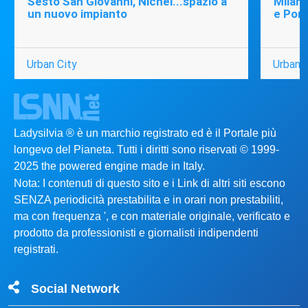
Sesto San Giovanni, Nichel...spazio a
Milano
un nuovo impianto
e Port
Urban City
Urban C
Ladysilvia ® è un marchio registrato ed è il Portale più
longevo del Pianeta. Tutti i diritti sono riservati © 1999-
2025 the powered engine made in Italy.
Nota: I contenuti di questo sito e i Link di altri siti escono
SENZA periodicità prestabilita e in orari non prestabiliti,
ma con frequenza ', e con materiale originale, verificato e
prodotto da professionisti e giornalisti indipendenti
registrati.
Social Network