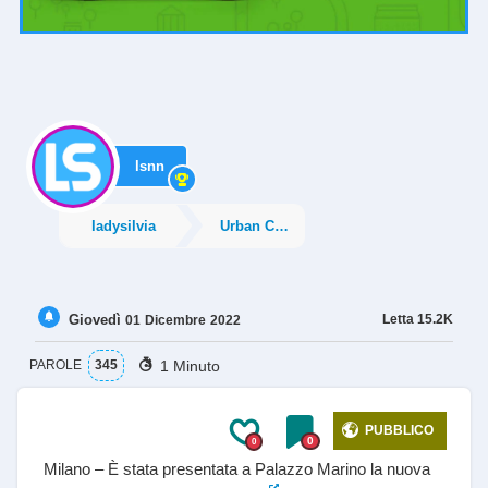
lsnn
ladysilvia
Urban City
Giovedì
Letta
15.2K
01
Dicembre
2022
1 Minuto
PAROLE
345
PUBBLICO
0
0
Milano – È stata presentata a Palazzo Marino la nuova