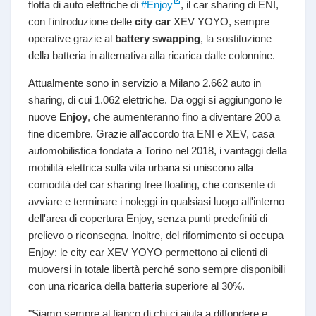
flotta di auto elettriche di
#Enjoy
, il car sharing di ENI,
con l'introduzione delle
city car
XEV YOYO, sempre
operative grazie al
battery swapping
, la sostituzione
della batteria in alternativa alla ricarica dalle colonnine.
Attualmente sono in servizio a Milano 2.662 auto in
sharing, di cui 1.062 elettriche. Da oggi si aggiungono le
nuove
Enjoy
, che aumenteranno fino a diventare 200 a
fine dicembre. Grazie all'accordo tra ENI e XEV, casa
automobilistica fondata a Torino nel 2018, i vantaggi della
mobilità elettrica sulla vita urbana si uniscono alla
comodità del car sharing free floating, che consente di
avviare e terminare i noleggi in qualsiasi luogo all'interno
dell'area di copertura Enjoy, senza punti predefiniti di
prelievo o riconsegna. Inoltre, del rifornimento si occupa
Enjoy: le city car XEV YOYO permettono ai clienti di
muoversi in totale libertà perché sono sempre disponibili
con una ricarica della batteria superiore al 30%.
"Siamo sempre al fianco di chi ci aiuta a diffondere e