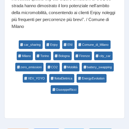
strada hanno dimostrato il loro potenziale nell'ambito
della micromobilità, consentendo ai clienti Enjoy noleggi
più frequenti per percorrenze più brevi". / Comune di
Milano
car_sharing
Enjoy
ENI
Comune_di_Milano
Milano
Torino
Bologna
Firenze
city_car
zero_emissioni
CO2
Mobilità
battery_swapping
XEV_YOYO
flottaElettrica
EnergyEvolution
GiuseppeRicci