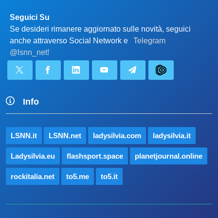
Seguici Su
Se desideri rimanere aggiornato sulle novità, seguici
anche attraverso Social Network e
Telegram
@lsnn_net!
Info
LSNN.it
LSNN.net
ladysilvia.com
ladysilvia.it
Ladysilvia.eu
flashsport.space
planetjournal.online
rockitalia.net
to5.me
to5.it