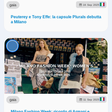
gaia
16
Sep
2025
Peuterey e Tony Effe: la capsule Plurals debutta
a Milano
gaia
11
Sep
2025
Milano Fashion Week: ricordo di Armani e