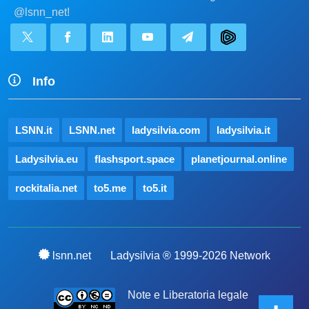
@lsnn_net!
Info
LSNN.it
LSNN.net
ladysilvia.com
ladysilvia.it
Ladysilvia.eu
flashsport.space
planetjournal.online
rockitalia.net
to5.me
to5.it
lsnn.net
Ladysilvia ® 1999-2026 Network
Note e Liberatoria legale