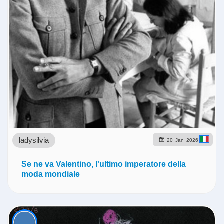
ladysilvia
20
Jan
2026
Se ne va Valentino, l'ultimo imperatore della
moda mondiale