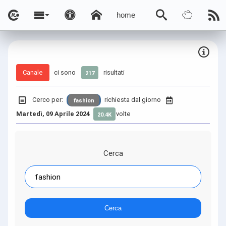
home
Canale
ci sono
risultati
217
Cerco per:
richiesta dal giorno
fashion
Martedì, 09 Aprile 2024
volte
20.4K
Cerca
Cerca