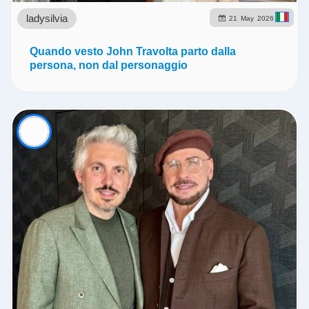
ladysilvia
21
May
2026
Quando vesto John Travolta parto dalla
persona, non dal personaggio