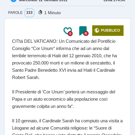
12
Gennaio
2011
1 Minuto
PAROLE
333
PUBBLICO
0
0
CITtà DEL VATICANO: Un Comunicato del Pontificio
Consiglio “Cor Unum“ informa che ad un anno dal
terribile terremoto di Haiti del 12 gennaio 2010, che ha
provocato 250.000 morti e un milione di senzatetto, il
Santo Padre Benedetto XVI invia ad Haiti il Cardinale
Robert Sarah.
Il Presidente di ’Cor Unum’ porterà un messaggio del
Papa e un aiuto economico alla popolazione così
gravemente colpita un anno fa“.
Il 10 gennaio, il Cardinale Sarah ha compiuto una visita a
Lèogane ad alcune Comunità religiose: le “Suore di