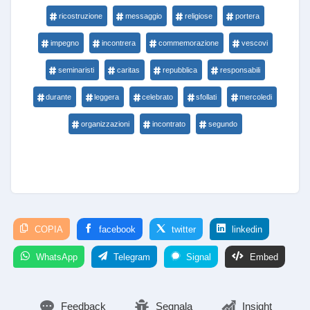
ricostruzione
messaggio
religiose
portera
impegno
incontrera
commemorazione
vescovi
seminaristi
caritas
repubblica
responsabili
durante
leggera
celebrato
sfollati
mercoledi
organizzazioni
incontrato
segundo
COPIA
facebook
twitter
linkedin
WhatsApp
Telegram
Signal
Embed
Feedback
Segnala
Insight