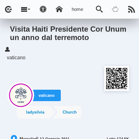
home
Visita Haiti Presidente Cor Unum
un anno dal terremoto
vaticano
vaticano
ladysilvia
Church
Mercoledì
Letta
174.5K