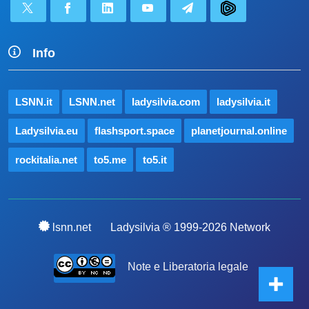
Info
LSNN.it
LSNN.net
ladysilvia.com
ladysilvia.it
Ladysilvia.eu
flashsport.space
planetjournal.online
rockitalia.net
to5.me
to5.it
lsnn.net
Ladysilvia ® 1999-2026 Network
Note e Liberatoria legale