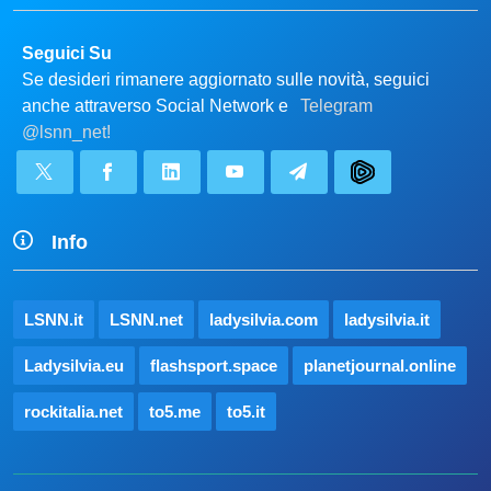
Seguici Su
Se desideri rimanere aggiornato sulle novità, seguici
anche attraverso Social Network e
Telegram
@lsnn_net!
Info
LSNN.it
LSNN.net
ladysilvia.com
ladysilvia.it
Ladysilvia.eu
flashsport.space
planetjournal.online
rockitalia.net
to5.me
to5.it