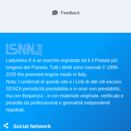
Feedback
Ladysilvia ® è un marchio registrato ed è il Portale più
longevo del Pianeta. Tutti i diritti sono riservati © 1999-
2025 the powered engine made in Italy.
Nota: I contenuti di questo sito e i Link di altri siti escono
SENZA periodicità prestabilita e in orari non prestabiliti,
ma con frequenza ', e con materiale originale, verificato e
prodotto da professionisti e giornalisti indipendenti
registrati.
Social Network