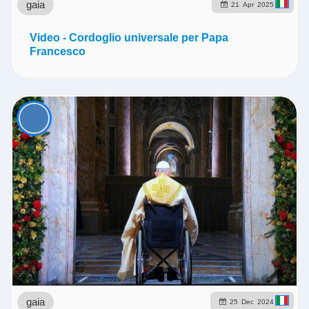
gaia
21
Apr
2025
Video - Cordoglio universale per Papa
Francesco
gaia
25
Dec
2024