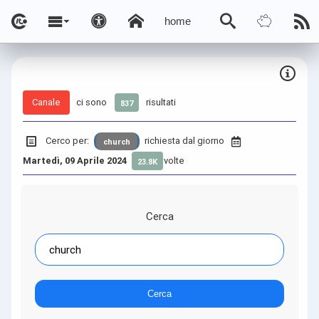
home
Canale
ci sono
risultati
837
Cerco per:
richiesta dal giorno
church
Martedì, 09 Aprile 2024
volte
23.8K
Cerca
Cerca