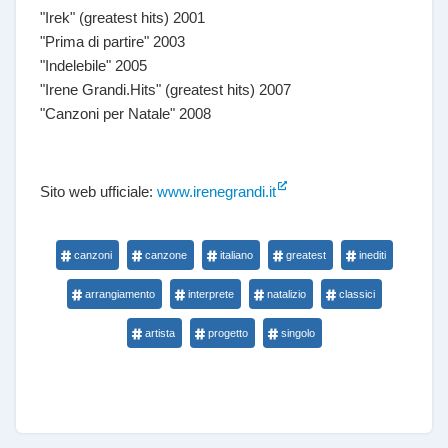
"Irek" (greatest hits) 2001
"Prima di partire" 2003
"Indelebile" 2005
"Irene Grandi.Hits" (greatest hits) 2007
"Canzoni per Natale" 2008
Sito web ufficiale:
www.irenegrandi.it
canzoni
canzone
italiano
greatest
inediti
arrangiamento
interprete
natalizio
classici
artista
progetto
singolo