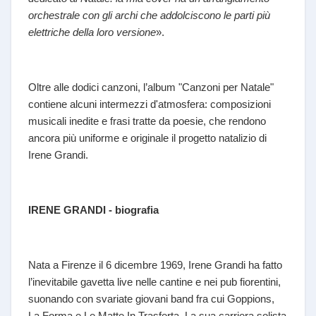
orchestrale con gli archi che addolciscono le parti più
elettriche della loro versione
».
Oltre alle dodici canzoni, l’album "Canzoni per Natale"
contiene alcuni intermezzi d'atmosfera: composizioni
musicali inedite e frasi tratte da poesie, che rendono
ancora più uniforme e originale il progetto natalizio di
Irene Grandi.
IRENE GRANDI - biografia
Nata a Firenze il 6 dicembre 1969, Irene Grandi ha fatto
l’inevitabile gavetta live nelle cantine e nei pub fiorentini,
suonando con svariate giovani band fra cui Goppions,
La Forma e Le Matte In Trasferta. La sua carriera solista