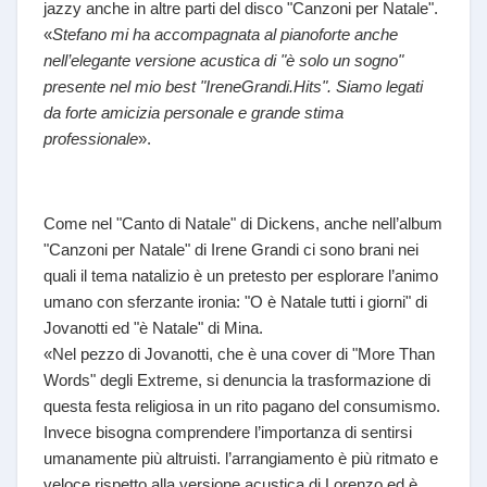
jazzy anche in altre parti del disco "Canzoni per Natale".
«
Stefano mi ha accompagnata al pianoforte anche
nell’elegante versione acustica di "è solo un sogno"
presente nel mio best "IreneGrandi.Hits". Siamo legati
da forte amicizia personale e grande stima
professionale
».
Come nel "Canto di Natale" di Dickens, anche nell’album
"Canzoni per Natale" di Irene Grandi ci sono brani nei
quali il tema natalizio è un pretesto per esplorare l’animo
umano con sferzante ironia: "O è Natale tutti i giorni" di
Jovanotti ed "è Natale" di Mina.
«Nel pezzo di Jovanotti, che è una cover di "More Than
Words" degli Extreme, si denuncia la trasformazione di
questa festa religiosa in un rito pagano del consumismo.
Invece bisogna comprendere l’importanza di sentirsi
umanamente più altruisti. l’arrangiamento è più ritmato e
veloce rispetto alla versione acustica di Lorenzo ed è