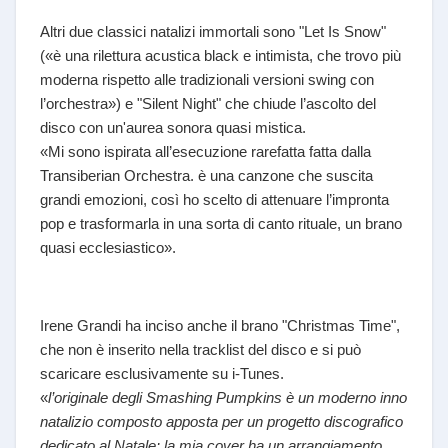
Altri due classici natalizi immortali sono "Let Is Snow"
(«è una rilettura acustica black e intimista, che trovo più
moderna rispetto alle tradizionali versioni swing con
l’orchestra») e "Silent Night" che chiude l’ascolto del
disco con un'aurea sonora quasi mistica.
«Mi sono ispirata all’esecuzione rarefatta fatta dalla
Transiberian Orchestra. è una canzone che suscita
grandi emozioni, così ho scelto di attenuare l’impronta
pop e trasformarla in una sorta di canto rituale, un brano
quasi ecclesiastico».
Irene Grandi ha inciso anche il brano "Christmas Time",
che non è inserito nella tracklist del disco e si può
scaricare esclusivamente su i-Tunes.
«
l’originale degli Smashing Pumpkins è un moderno inno
natalizio composto apposta per un progetto discografico
dedicato al Natale: la mia cover ha un arrangiamento