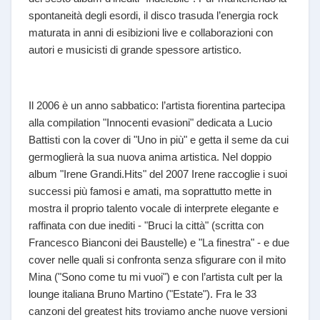
spontaneità degli esordi, il disco trasuda l’energia rock
maturata in anni di esibizioni live e collaborazioni con
autori e musicisti di grande spessore artistico.
Il 2006 è un anno sabbatico: l’artista fiorentina partecipa
alla compilation "Innocenti evasioni" dedicata a Lucio
Battisti con la cover di "Uno in più" e getta il seme da cui
germoglierà la sua nuova anima artistica. Nel doppio
album "Irene Grandi.Hits" del 2007 Irene raccoglie i suoi
successi più famosi e amati, ma soprattutto mette in
mostra il proprio talento vocale di interprete elegante e
raffinata con due inediti - "Bruci la città" (scritta con
Francesco Bianconi dei Baustelle) e "La finestra" - e due
cover nelle quali si confronta senza sfigurare con il mito
Mina ("Sono come tu mi vuoi") e con l’artista cult per la
lounge italiana Bruno Martino ("Estate"). Fra le 33
canzoni del greatest hits troviamo anche nuove versioni