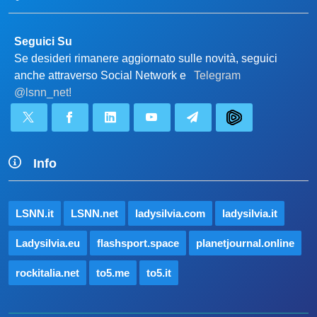
Seguici Su
Se desideri rimanere aggiornato sulle novità, seguici
anche attraverso Social Network e
Telegram
@lsnn_net!
Info
LSNN.it
LSNN.net
ladysilvia.com
ladysilvia.it
Ladysilvia.eu
flashsport.space
planetjournal.online
rockitalia.net
to5.me
to5.it