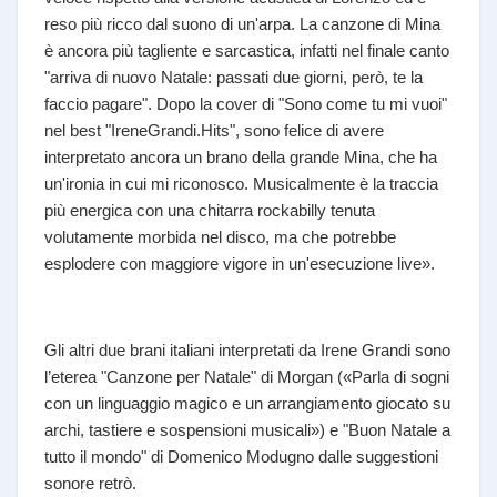
reso più ricco dal suono di un'arpa. La canzone di Mina
è ancora più tagliente e sarcastica, infatti nel finale canto
"arriva di nuovo Natale: passati due giorni, però, te la
faccio pagare". Dopo la cover di "Sono come tu mi vuoi"
nel best "IreneGrandi.Hits", sono felice di avere
interpretato ancora un brano della grande Mina, che ha
un'ironia in cui mi riconosco. Musicalmente è la traccia
più energica con una chitarra rockabilly tenuta
volutamente morbida nel disco, ma che potrebbe
esplodere con maggiore vigore in un'esecuzione live».
Gli altri due brani italiani interpretati da Irene Grandi sono
l’eterea "Canzone per Natale" di Morgan («Parla di sogni
con un linguaggio magico e un arrangiamento giocato su
archi, tastiere e sospensioni musicali») e "Buon Natale a
tutto il mondo" di Domenico Modugno dalle suggestioni
sonore retrò.