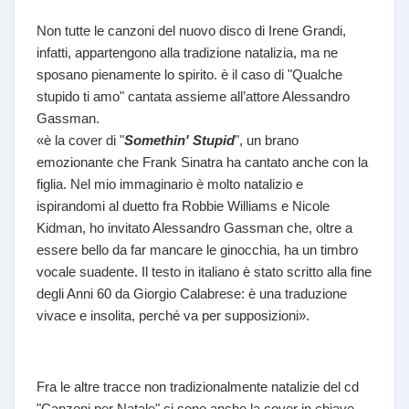
Non tutte le canzoni del nuovo disco di Irene Grandi,
infatti, appartengono alla tradizione natalizia, ma ne
sposano pienamente lo spirito. è il caso di "Qualche
stupido ti amo" cantata assieme all’attore Alessandro
Gassman.
«è la cover di "
Somethin' Stupid
", un brano
emozionante che Frank Sinatra ha cantato anche con la
figlia. Nel mio immaginario è molto natalizio e
ispirandomi al duetto fra Robbie Williams e Nicole
Kidman, ho invitato Alessandro Gassman che, oltre a
essere bello da far mancare le ginocchia, ha un timbro
vocale suadente. Il testo in italiano è stato scritto alla fine
degli Anni 60 da Giorgio Calabrese: è una traduzione
vivace e insolita, perché va per supposizioni».
Fra le altre tracce non tradizionalmente natalizie del cd
"Canzoni per Natale" ci sono anche la cover in chiave