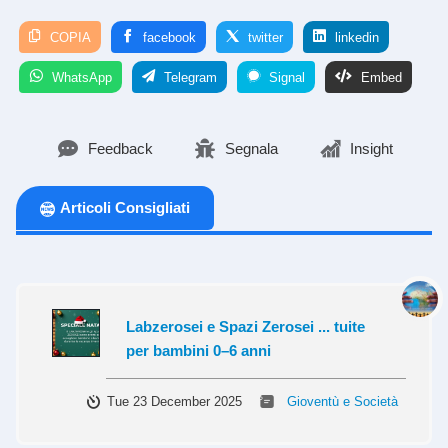
COPIA
facebook
twitter
linkedin
WhatsApp
Telegram
Signal
Embed
Feedback
Segnala
Insight
Articoli Consigliati
Labzerosei e Spazi Zerosei ... tuite
per bambini 0–6 anni
Tue 23 December 2025
Gioventù e Società