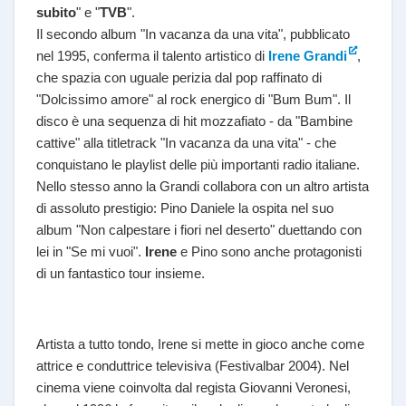
subito
" e "
TVB
".
Il secondo album "In vacanza da una vita", pubblicato
nel 1995, conferma il talento artistico di
Irene Grandi
,
che spazia con uguale perizia dal pop raffinato di
"Dolcissimo amore" al rock energico di "Bum Bum". Il
disco è una sequenza di hit mozzafiato - da "Bambine
cattive" alla titletrack "In vacanza da una vita" - che
conquistano le playlist delle più importanti radio italiane.
Nello stesso anno la Grandi collabora con un altro artista
di assoluto prestigio: Pino Daniele la ospita nel suo
album "Non calpestare i fiori nel deserto" duettando con
lei in "Se mi vuoi".
Irene
e Pino sono anche protagonisti
di un fantastico tour insieme.
Artista a tutto tondo, Irene si mette in gioco anche come
attrice e conduttrice televisiva (Festivalbar 2004). Nel
cinema viene coinvolta dal regista Giovanni Veronesi,