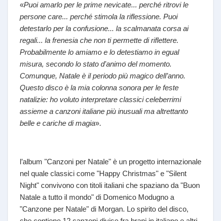
«
Puoi amarlo per le prime nevicate... perché ritrovi le
persone care... perché stimola la riflessione. Puoi
detestarlo per la confusione... la scalmanata corsa ai
regali... la frenesia che non ti permette di riflettere.
Probabilmente lo amiamo e lo detestiamo in egual
misura, secondo lo stato d'animo del momento.
Comunque, Natale è il periodo più magico dell’anno.
Questo disco è la mia colonna sonora per le feste
natalizie: ho voluto interpretare classici celeberrimi
assieme a canzoni italiane più inusuali ma altrettanto
belle e cariche di magia
».
l’album "Canzoni per Natale" è un progetto internazionale
nel quale classici come "Happy Christmas" e "Silent
Night" convivono con titoli italiani che spaziano da "Buon
Natale a tutto il mondo" di Domenico Modugno a
"Canzone per Natale" di Morgan. Lo spirito del disco,
che contiene 12 canzoni divise fra brani in italiano e altri