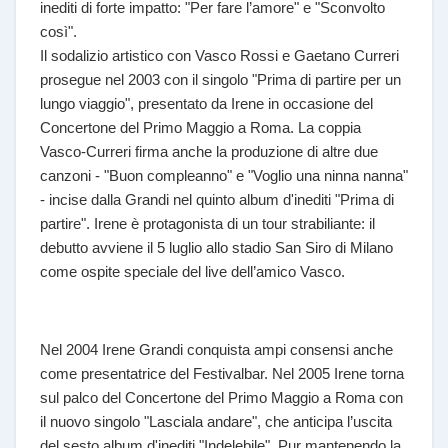
inediti di forte impatto: "Per fare l’amore" e "Sconvolto
così".
Il sodalizio artistico con Vasco Rossi e Gaetano Curreri
prosegue nel 2003 con il singolo "Prima di partire per un
lungo viaggio", presentato da Irene in occasione del
Concertone del Primo Maggio a Roma. La coppia
Vasco-Curreri firma anche la produzione di altre due
canzoni - "Buon compleanno" e "Voglio una ninna nanna"
- incise dalla Grandi nel quinto album d'inediti "Prima di
partire". Irene è protagonista di un tour strabiliante: il
debutto avviene il 5 luglio allo stadio San Siro di Milano
come ospite speciale del live dell’amico Vasco.
Nel 2004 Irene Grandi conquista ampi consensi anche
come presentatrice del Festivalbar. Nel 2005 Irene torna
sul palco del Concertone del Primo Maggio a Roma con
il nuovo singolo "Lasciala andare", che anticipa l’uscita
del sesto album d'inediti "Indelebile". Pur mantenendo la