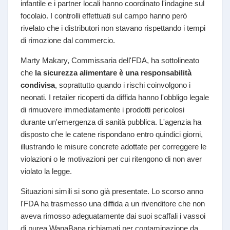
infantile e i partner locali hanno coordinato l'indagine sul
focolaio. I controlli effettuati sul campo hanno però
rivelato che i distributori non stavano rispettando i tempi
di rimozione dal commercio.
Marty Makary, Commissaria dell'FDA, ha sottolineato
che
la sicurezza alimentare è una responsabilità
condivisa
, soprattutto quando i rischi coinvolgono i
neonati. I retailer ricoperti da diffida hanno l'obbligo legale
di rimuovere immediatamente i prodotti pericolosi
durante un'emergenza di sanità pubblica. L'agenzia ha
disposto che le catene rispondano entro quindici giorni,
illustrando le misure concrete adottate per correggere le
violazioni o le motivazioni per cui ritengono di non aver
violato la legge.
Situazioni simili si sono già presentate. Lo scorso anno
l'FDA ha trasmesso una diffida a un rivenditore che non
aveva rimosso adeguatamente dai suoi scaffali i vassoi
di purea WanaBana richiamati per contaminazione da