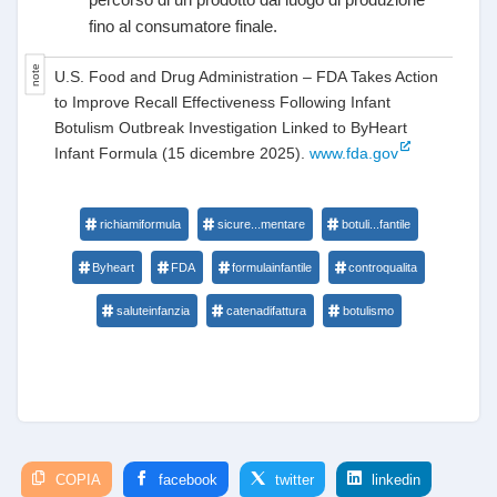
fino al consumatore finale.
U.S. Food and Drug Administration – FDA Takes Action
to Improve Recall Effectiveness Following Infant
Botulism Outbreak Investigation Linked to ByHeart
Infant Formula (15 dicembre 2025).
www.fda.gov
richiamiformula
sicure...mentare
botuli...fantile
Byheart
FDA
formulainfantile
controqualita
saluteinfanzia
catenadifattura
botulismo
COPIA
facebook
twitter
linkedin