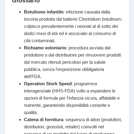
Glossario
Botulismo infantile
: infezione causata dalla
tossina prodotta dal batterio Clostridium botulinum;
colpisce prevalentemente i neonati al di sotto dei
dodici mesi di età ed è associato al consumo di
cibi contaminati.
Richiamo volontario
: procedura avviata dal
produttore o dal distributore per rimuovere prodotti
dal mercato ritenuti pericolosi per la salute
pubblica, senza l'imposizione obbligatoria
dell'FDA.
Operation Stork Speed
: programma
interagenziale (HHS-FDA) volto a espandere le
opzioni di formula per l'infanzia sicura, affidabile e
nutriente, garantendo disponibilità costante e
qualità.
Catena di fornitura
: sequenza di attori (produttori,
distributori, grossisti, retailer) coinvolti nel
percorso di un prodotto dal luogo di produzione