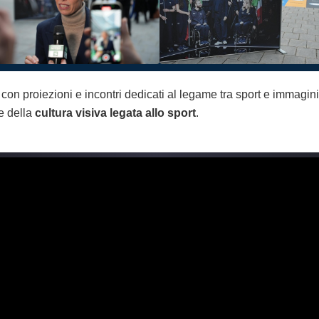
bre con proiezioni e incontri dedicati al legame tra sport e imma
e della
cultura visiva legata allo sport
.