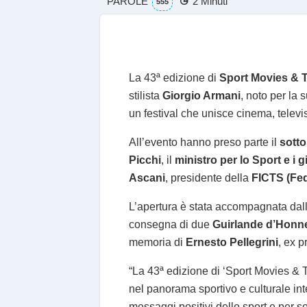
PAROLE
2 Minuti
555
La 43ª edizione di
Sport Movies & 
stilista
Giorgio Armani
, noto per la 
un festival che unisce cinema, televis
All’evento hanno preso parte il
sotto
Picchi
, il
ministro per lo Sport e i
Ascani
, presidente della
FICTS (Fed
L’apertura è stata accompagnata dall
consegna di due
Guirlande d’Honn
memoria di
Ernesto Pellegrini
, ex p
“La 43ª edizione di ‘Sport Movies & 
nel panorama sportivo e culturale int
messaggi positivi dello sport e per so