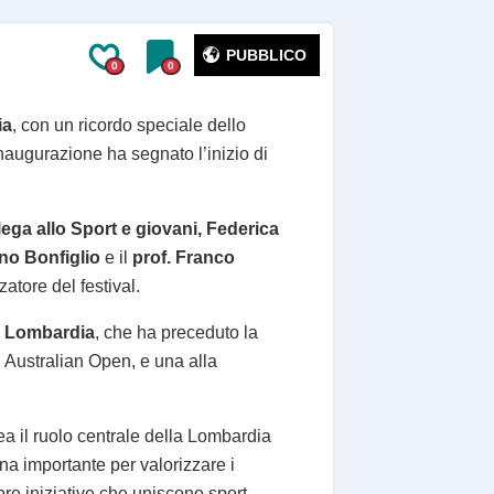
PUBBLICO
0
0
ia
, con un ricordo speciale dello
’inaugurazione ha segnato l’inizio di
ega allo Sport e giovani, Federica
no Bonfiglio
e il
prof. Franco
atore del festival.
i Lombardia
, che ha preceduto la
li Australian Open, e una alla
a il ruolo centrale della Lombardia
ina importante per valorizzare i
e iniziative che uniscono sport,