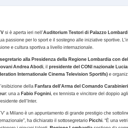
TV
si è aperta ieri nell’
Auditorium Testori di Palazzo Lombard
sua passione per lo sport e il sostegno alle iniziative sportive. L
ione e cultura sportiva a livello internazionale.
segretario alla Presidenza della Regione Lombardia con del
 giovani Andrea Abodi
, il
presidente del CONI nazionale Lucia
eration Internationale Cinema Television Sportifs)
e organizz
’esibizione della
Fanfara dell’Arma del Comando Carabinier
eur
: una a
Fabio Fognini
, ex tennista e vincitore del doppio ag
residente dell’Inter.
TV’ a Milano è un appuntamento di grande prestigio che sottoline
ernazionale”, ha dichiarato il sottosegretario
Picchi
. “È una vetr
stenere i giovani talenti.
Regione Lombardia
sostiene da sempr