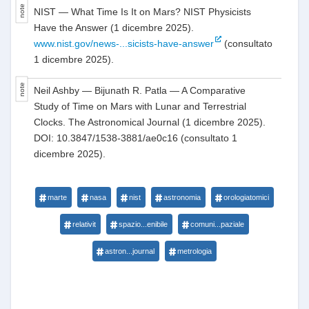
NIST — What Time Is It on Mars? NIST Physicists
Have the Answer (1 dicembre 2025).
www.nist.gov/news-...sicists-have-answer
(consultato
1 dicembre 2025).
Neil Ashby — Bijunath R. Patla — A Comparative
Study of Time on Mars with Lunar and Terrestrial
Clocks. The Astronomical Journal (1 dicembre 2025).
DOI: 10.3847/1538-3881/ae0c16 (consultato 1
dicembre 2025).
marte
nasa
nist
astronomia
orologiatomici
relativit
spazio...enibile
comuni...paziale
astron...journal
metrologia