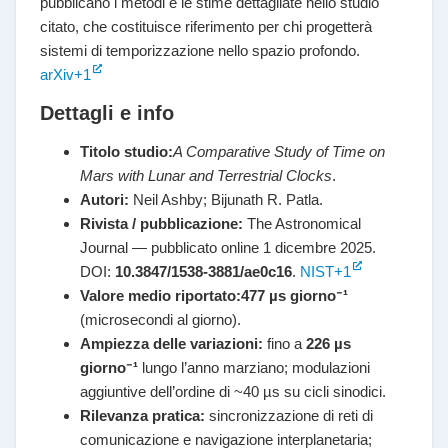
pubblicano i metodi e le stime dettagliate nello studio
citato, che costituisce riferimento per chi progetterà
sistemi di temporizzazione nello spazio profondo.
arXiv+1
Dettagli e info
Titolo studio:
A Comparative Study of Time on
Mars with Lunar and Terrestrial Clocks
.
Autori:
Neil Ashby; Bijunath R. Patla.
Rivista / pubblicazione:
The Astronomical
Journal — pubblicato online 1 dicembre 2025.
DOI:
10.3847/1538-3881/ae0c16
.
NIST+1
Valore medio riportato:
477 µs giorno⁻¹
(microsecondi al giorno).
Ampiezza delle variazioni:
fino a
226 µs
giorno⁻¹
lungo l’anno marziano; modulazioni
aggiuntive dell’ordine di ~40 µs su cicli sinodici.
Rilevanza pratica:
sincronizzazione di reti di
comunicazione e navigazione interplanetaria;