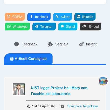
COPIA
facebook
twitter
linkedin
WhatsApp
Telegram
Signal
Embed
Feedback
Segnala
Insight
Articoli Consigliati
NIST legge Project Hail Mary con
l’occhio del laboratorio
Sat 11 April 2026
Scienza e Tecnologia