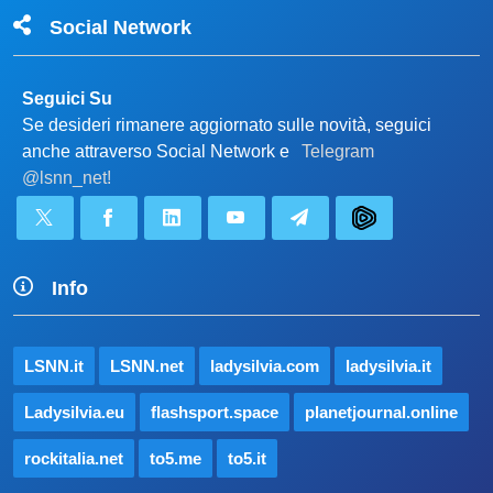
Social Network
Seguici Su
Se desideri rimanere aggiornato sulle novità, seguici
anche attraverso Social Network e
Telegram
@lsnn_net!
Info
LSNN.it
LSNN.net
ladysilvia.com
ladysilvia.it
Ladysilvia.eu
flashsport.space
planetjournal.online
rockitalia.net
to5.me
to5.it