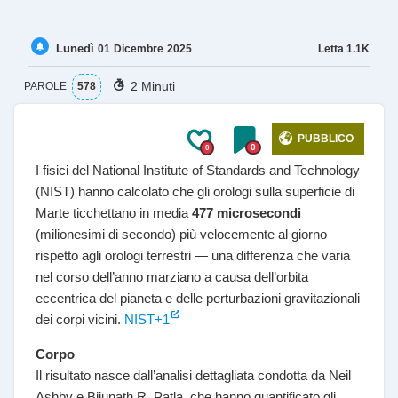
Lunedì
Letta
1.1K
01
Dicembre
2025
2 Minuti
PAROLE
578
PUBBLICO
0
0
I fisici del National Institute of Standards and Technology
(NIST) hanno calcolato che gli orologi sulla superficie di
Marte ticchettano in media
477 microsecondi
(milionesimi di secondo) più velocemente al giorno
rispetto agli orologi terrestri — una differenza che varia
nel corso dell’anno marziano a causa dell’orbita
eccentrica del pianeta e delle perturbazioni gravitazionali
dei corpi vicini.
NIST+1
Corpo
Il risultato nasce dall’analisi dettagliata condotta da Neil
Ashby e Bijunath R. Patla, che hanno quantificato gli