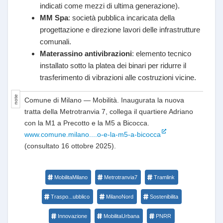
indicati come mezzi di ultima generazione).
MM Spa
: società pubblica incaricata della
progettazione e direzione lavori delle infrastrutture
comunali.
Materassino antivibrazioni
: elemento tecnico
installato sotto la platea dei binari per ridurre il
trasferimento di vibrazioni alle costruzioni vicine.
Comune di Milano — Mobilità. Inaugurata la nuova
tratta della Metrotranvia 7, collega il quartiere Adriano
con la M1 a Precotto e la M5 a Bicocca.
www.comune.milano....o-e-la-m5-a-bicocca
(consultato 16 ottobre 2025).
MobilitaMilano
Metrotranvia7
Tramlink
Traspo...ubblico
MilanoNord
Sostenibilita
Innovazione
MobilitaUrbana
PNRR