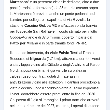
Martesana
” e un percorso ciclabile dedicato, oltre a due
ponti (stradale e ferroviario) da 35 metri ciascuno sopra
la Martesana; è previsto anche un ponte pedonale sul
Lambro per collegare il capolinea di via Rizzoli alla
stazione
Cascina Gobba M2
e all’accesso alla tranvia
per l’ospedale
San Raffaele
. Il costo stimato per il lotto
Gobba-Adriano è di 37,6 milioni, coperto in parte dal
Patto per Milano
e in parte tramite fondi
PNRR
.
Il secondo intervento, da
viale Fulvio Testi
al Pronto
Soccorso di
Niguarda
(1,7 km), attraversa corridoi verdi
e si sviluppa vicino alla Cittadella degli Archivi e al Parco
Nord: la posa dei binari è già visibile su platea in
calcestruzzo, con tratti dotati di materassini
antivibrazioni vicino alle abitazioni. I cantieri procedono a
vista d’occhio lungo il corridoio verde e, salvo imprevisti,
i binari dovrebbero essere pronti entro la fine del 2026.
Chi passa di lì già si immagina il primo tram che arriverà
nel primo trimestre del 2027, mentre gli operai discutono