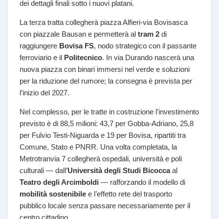
dei dettagli finali sotto i nuovi platani.
La terza tratta collegherà piazza Alfieri-via Bovisasca
con piazzale Bausan e permetterà al
tram 2
di
raggiungere
Bovisa FS
, nodo strategico con il passante
ferroviario e il
Politecnico
. In via Durando nascerà una
nuova piazza con binari immersi nel verde e soluzioni
per la riduzione del rumore; la consegna è prevista per
l’inizio del 2027.
Nel complesso, per le tratte in costruzione l’investimento
previsto è di 88,5 milioni: 43,7 per Gobba-Adriano, 25,8
per Fulvio Testi-Niguarda e 19 per Bovisa, ripartiti tra
Comune, Stato e PNRR. Una volta completata, la
Metrotranvia 7 collegherà ospedali, università e poli
culturali — dall’
Università degli Studi Bicocca
al
Teatro degli Arcimboldi
— rafforzando il modello di
mobilità sostenibile
e l’effetto rete del trasporto
pubblico locale senza passare necessariamente per il
centro cittadino.