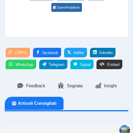
OperePubbliche
COPIA
facebook
twitter
linkedin
WhatsApp
Telegram
Signal
Embed
Feedback
Segnala
Insight
Articoli Consigliati