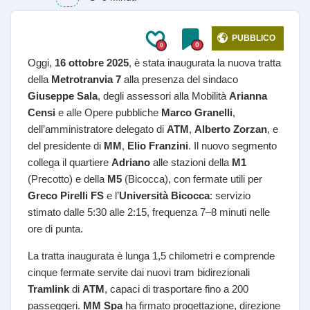
PUBBLICO
0
0
Oggi,
16 ottobre 2025
, è stata inaugurata la nuova tratta
della
Metrotranvia 7
alla presenza del sindaco
Giuseppe Sala
, degli assessori alla Mobilità
Arianna
Censi
e alle Opere pubbliche
Marco Granelli
,
dell’amministratore delegato di
ATM
,
Alberto Zorzan
, e
del presidente di
MM
,
Elio Franzini
. Il nuovo segmento
collega il quartiere
Adriano
alle stazioni della
M1
(Precotto) e della
M5
(Bicocca), con fermate utili per
Greco Pirelli FS
e l’
Università Bicocca
: servizio
stimato dalle 5:30 alle 2:15, frequenza 7–8 minuti nelle
ore di punta.
La tratta inaugurata è lunga 1,5 chilometri e comprende
cinque fermate servite dai nuovi tram bidirezionali
Tramlink
di
ATM
, capaci di trasportare fino a 200
passeggeri.
MM Spa
ha firmato progettazione, direzione