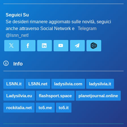
Seguici Su
Se desideri rimanere aggiornato sulle novità, seguici
anche attraverso Social Network e
Telegram
@lsnn_net!
Info
LSNN.it
LSNN.net
ladysilvia.com
ladysilvia.it
Ladysilvia.eu
flashsport.space
planetjournal.online
rockitalia.net
to5.me
to5.it