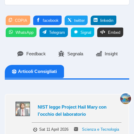
COPIA
facebook
twitter
linkedin
WhatsApp
Telegram
Signal
Embed
Feedback
Segnala
Insight
Articoli Consigliati
NIST legge Project Hail Mary con
l’occhio del laboratorio
Sat 11 April 2026
Scienza e Tecnologia