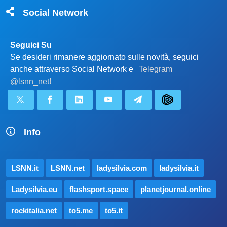
Social Network
Seguici Su
Se desideri rimanere aggiornato sulle novità, seguici
anche attraverso Social Network e
Telegram
@lsnn_net!
Info
LSNN.it
LSNN.net
ladysilvia.com
ladysilvia.it
Ladysilvia.eu
flashsport.space
planetjournal.online
rockitalia.net
to5.me
to5.it