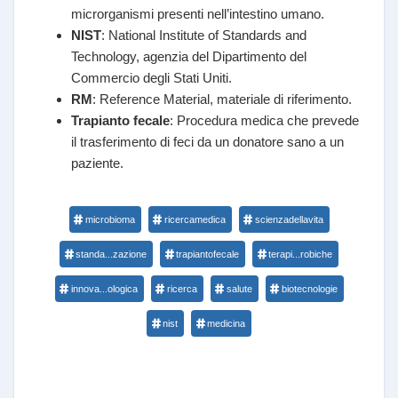
microrganismi presenti nell’intestino umano.
NIST
: National Institute of Standards and
Technology, agenzia del Dipartimento del
Commercio degli Stati Uniti.
RM
: Reference Material, materiale di riferimento.
Trapianto fecale
: Procedura medica che prevede
il trasferimento di feci da un donatore sano a un
paziente.
microbioma
ricercamedica
scienzadellavita
standa...zazione
trapiantofecale
terapi...robiche
innova...ologica
ricerca
salute
biotecnologie
nist
medicina