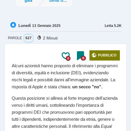
gaia
Diritti Umani
Lunedì
Letta
5.2K
13
Gennaio
2025
2 Minuti
PAROLE
627
PUBBLICO
0
0
Alcuni azionisti hanno proposto di eliminare i programmi
di diversità, equità e inclusione (DEI), evidenziando
rischi legali e possibili danni all'immagine aziendale. La
risposta di Apple è stata chiara:
un secco "no".
Questa posizione si allinea al forte impegno dell'azienda
verso i diritti umani, sottolineando l'importanza di
programmi DEI che promuovono pari opportunità per
tutti i dipendenti, indipendentemente da etnia, genere o
altre caratteristiche personali. Il riferimento alla
Equal