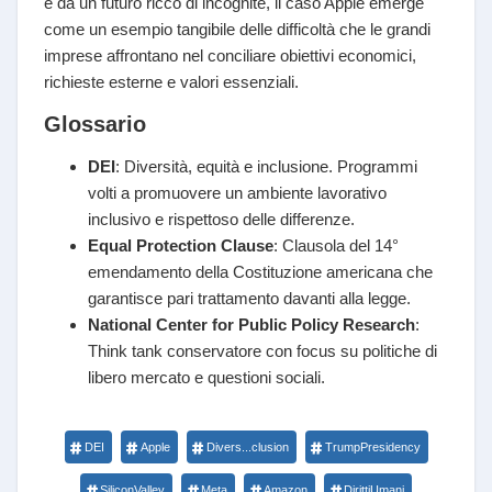
e da un futuro ricco di incognite, il caso Apple emerge
come un esempio tangibile delle difficoltà che le grandi
imprese affrontano nel conciliare obiettivi economici,
richieste esterne e valori essenziali.
Glossario
DEI
: Diversità, equità e inclusione. Programmi
volti a promuovere un ambiente lavorativo
inclusivo e rispettoso delle differenze.
Equal Protection Clause
: Clausola del 14°
emendamento della Costituzione americana che
garantisce pari trattamento davanti alla legge.
National Center for Public Policy Research
:
Think tank conservatore con focus su politiche di
libero mercato e questioni sociali.
DEI
Apple
Divers...clusion
TrumpPresidency
SiliconValley
Meta
Amazon
DirittiUmani