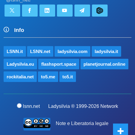
Info
LSNN.it
LSNN.net
ladysilvia.com
ladysilvia.it
Ladysilvia.eu
flashsport.space
planetjournal.online
rockitalia.net
to5.me
to5.it
lsnn.net
Ladysilvia ® 1999-2026 Network
Note e Liberatoria legale