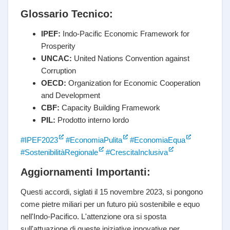
Glossario Tecnico:
IPEF:
Indo-Pacific Economic Framework for
Prosperity
UNCAC:
United Nations Convention against
Corruption
OECD:
Organization for Economic Cooperation
and Development
CBF:
Capacity Building Framework
PIL:
Prodotto interno lordo
#IPEF2023
#EconomiaPulita
#EconomiaEqua
#SostenibilitàRegionale
#CrescitaInclusiva
Aggiornamenti Importanti:
Questi accordi, siglati il 15 novembre 2023, si pongono
come pietre miliari per un futuro più sostenibile e equo
nell'Indo-Pacifico. L'attenzione ora si sposta
sull'attuazione di queste iniziative innovative per