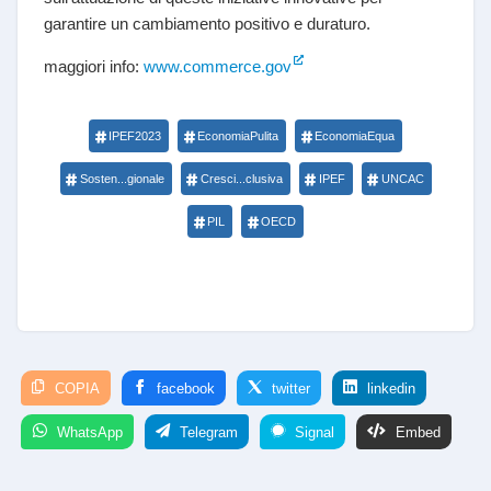
garantire un cambiamento positivo e duraturo.
maggiori info:
www.commerce.gov
IPEF2023
EconomiaPulita
EconomiaEqua
Sosten...gionale
Cresci...clusiva
IPEF
UNCAC
PIL
OECD
COPIA
facebook
twitter
linkedin
WhatsApp
Telegram
Signal
Embed