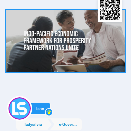
lsnn
ladysilvia
e-Government