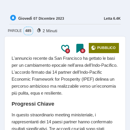
Giovedì
Letta
6.4K
07
Dicembre
2023
2 Minuti
PAROLE
485
PUBBLICO
0
0
L'annuncio recente da San Francisco ha gettato le basi
per un cambiamento epocale nell'area dell'Indo-Pacifico.
L'accordo firmato dai 14 partner dell'Indo-Pacific
Economic Framework for Prosperity (IPEF) delinea un
percorso ambizioso ma realizzabile verso un'economia
più pulita, equa e resiliente.
Progressi Chiave
In questo straordinario meeting ministeriale, i
rappresentanti dei 14 paesi partner hanno confermato
risultati significativi. Tre accordi cruciali sono stati