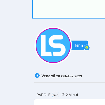
lsnn
Venerdì
20
Ottobre
2023
PAROLE
2 Minuti
607