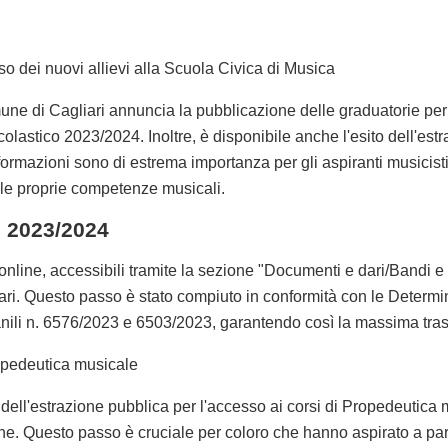
so dei nuovi allievi alla Scuola Civica di Musica
e di Cagliari annuncia la pubblicazione delle graduatorie per l
olastico 2023/2024. Inoltre, è disponibile anche l'esito dell'estr
ormazioni sono di estrema importanza per gli aspiranti musicisti
e le proprie competenze musicali.
o 2023/2024
online, accessibili tramite la sezione "Documenti e dari/Bandi e a
ari. Questo passo è stato compiuto in conformità con le Determin
anili n. 6576/2023 e 6503/2023, garantendo così la massima tra
ropedeutica musicale
to dell'estrazione pubblica per l'accesso ai corsi di Propedeutic
ine. Questo passo è cruciale per coloro che hanno aspirato a par