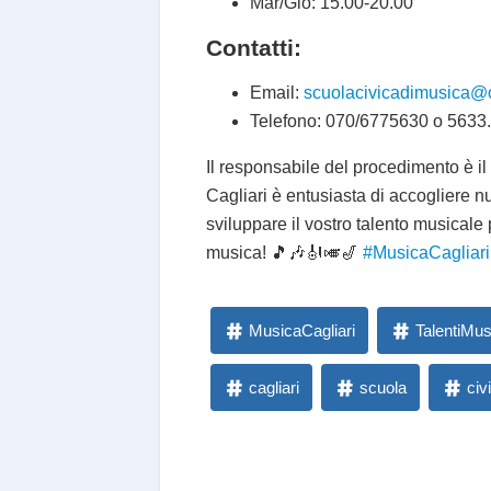
Mar/Gio: 15.00-20.00
Contatti:
Email:
scuolacivicadimusica@c
Telefono: 070/6775630 o 5633.
Il responsabile del procedimento è il
Cagliari è entusiasta di accogliere n
sviluppare il vostro talento musicale p
musica! 🎵🎶🎻🎺🎷
#MusicaCagliari
MusicaCagliari
TalentiMus
cagliari
scuola
civ