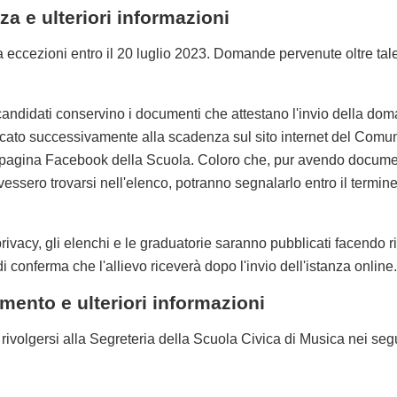
a e ulteriori informazioni
ccezioni entro il 20 luglio 2023. Domande pervenute oltre tal
andidati conservino i documenti che attestano l'invio della doma
to successivamente alla scadenza sul sito internet del Comune d
a pagina Facebook della Scuola. Coloro che, pur avendo docum
ssero trovarsi nell'elenco, potranno segnalarlo entro il termin
 privacy, gli elenchi e le graduatorie saranno pubblicati facendo 
 conferma che l'allievo riceverà dopo l'invio dell'istanza online.
ento e ulteriori informazioni
e rivolgersi alla Segreteria della Scuola Civica di Musica nei segu