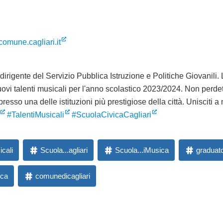
omune.cagliari.it
 dirigente del Servizio Pubblica Istruzione e Politiche Giovanili.
uovi talenti musicali per l'anno scolastico 2023/2024. Non perde
resso una delle istituzioni più prestigiose della città. Unisciti a n
#TalentiMusicali
#ScuolaCivicaCagliari
icali
Scuola...agliari
Scuola...iMusica
graduato
ica
comunedicagliari