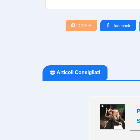
COPIA
facebook
Articoli Consigliati
S