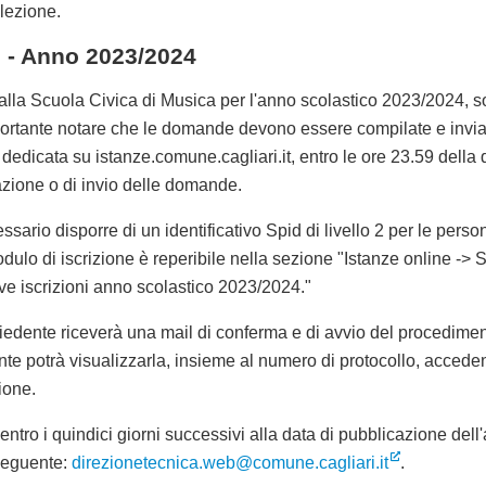
elezione.
vi - Anno 2023/2024
alla Scuola Civica di Musica per l'anno scolastico 2023/2024, sono
rtante notare che le domande devono essere compilate e invia
a dedicata su istanze.comune.cagliari.it, entro le ore 23.59 dell
azione o di invio delle domande.
ssario disporre di un identificativo Spid di livello 2 per le person
odulo di iscrizione è reperibile nella sezione "Istanze online -> Se
e iscrizioni anno scolastico 2023/2024."
hiedente riceverà una mail di conferma e di avvio del procedime
dente potrà visualizzarla, insieme al numero di protocollo, accede
ione.
i entro i quindici giorni successivi alla data di pubblicazione de
 seguente:
direzionetecnica.web@comune.cagliari.it
.