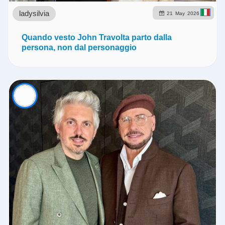
ladysilvia
21
May
2026
Quando vesto John Travolta parto dalla
persona, non dal personaggio