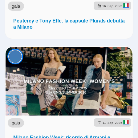
gaia
16
Sep
2025
Peuterey e Tony Effe: la capsule Plurals debutta
a Milano
gaia
11
Sep
2025
Milano Fashion Week: ricordo di Armani e