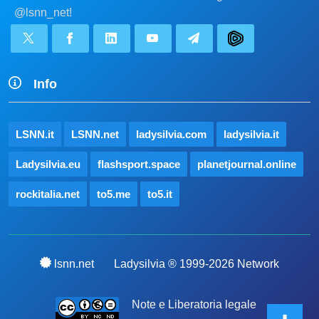
@lsnn_net!
Info
LSNN.it
LSNN.net
ladysilvia.com
ladysilvia.it
Ladysilvia.eu
flashsport.space
planetjournal.online
rockitalia.net
to5.me
to5.it
lsnn.net
Ladysilvia ® 1999-2026 Network
Note e Liberatoria legale