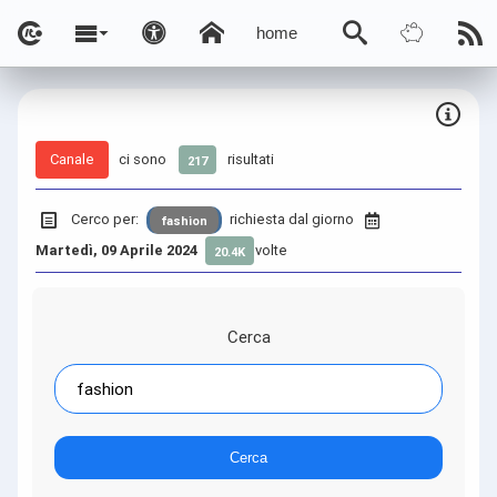
home
Canale
ci sono
risultati
217
Cerco per:
richiesta dal giorno
fashion
Martedì, 09 Aprile 2024
volte
20.4K
Cerca
Cerca