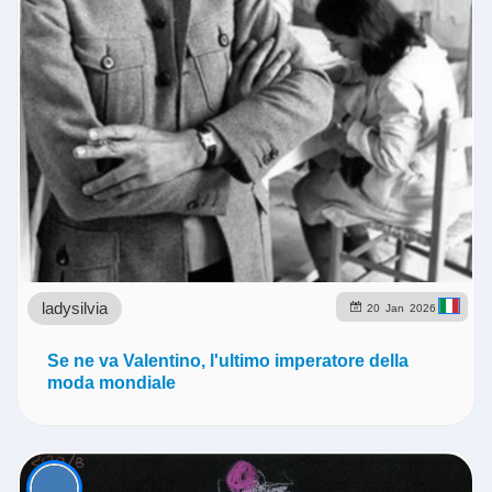
ladysilvia
20
Jan
2026
Se ne va Valentino, l'ultimo imperatore della
moda mondiale