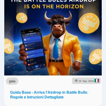
gaia
10
Sep
2024
Guida Base - Arriva l'Airdrop in Battle Bulls:
Regole e Istruzioni Dettagliate