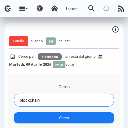
home
Canale
ci sono
risultati
146
Cerco per:
richiesta dal giorno
blockchain
Martedì, 09 Aprile 2024
volte
29.2K
Cerca
Cerca