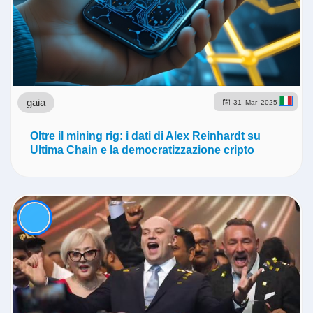
gaia
31
Mar
2025
Oltre il mining rig: i dati di Alex Reinhardt su
Ultima Chain e la democratizzazione cripto