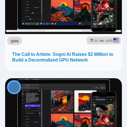
gaia
31
Mar
2025
The Call to Artists: Sogni AI Raises $2 Million to
Build a Decentralized GPU Network