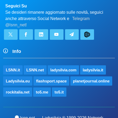
Seguici Su
Se desideri rimanere aggiornato sulle novità, seguici
anche attraverso Social Network e
Telegram
@lsnn_net!
Info
LSNN.it
LSNN.net
ladysilvia.com
ladysilvia.it
Ladysilvia.eu
flashsport.space
planetjournal.online
rockitalia.net
to5.me
to5.it
lsnn.net
Ladysilvia ® 1999-2026 Network