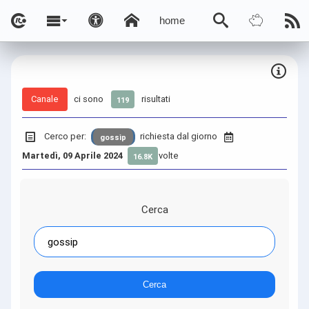
home
Canale
ci sono
risultati
119
Cerco per:
richiesta dal giorno
gossip
Martedì, 09 Aprile 2024
volte
16.8K
Cerca
Cerca