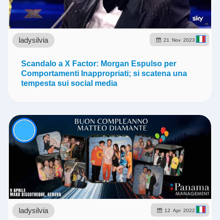
ladysilvia
21
Nov
2023
Scandalo a X Factor: Morgan Espulso per
Comportamenti Inappropriati; si scatena una
tempesta sui social media
ladysilvia
12
Apr
2022